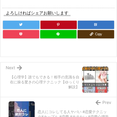
よろしければシェアお願いします
B!
Copy
Next
【心理学】誰でもできる！相手の意識を自
在に操る驚きの心理テクニック【ゆっくり
解説】
Prev
恋人にコレしてる人ヤバい #恋愛テクニッ
ク#カップル #恋愛 #モテたい #恋愛心理学