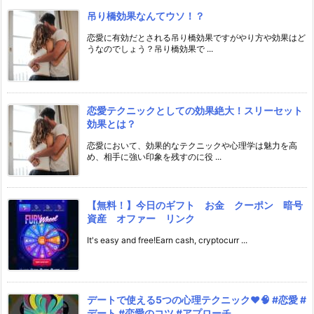
吊り橋効果なんてウソ！？
恋愛に有効だとされる吊り橋効果ですがやり方や効果はど
うなのでしょう？吊り橋効果で ...
恋愛テクニックとしての効果絶大！スリーセット
効果とは？
恋愛において、効果的なテクニックや心理学は魅力を高
め、相手に強い印象を残すのに役 ...
【無料！】今日のギフト お金 クーポン 暗号
資産 オファー リンク
It's easy and free!Earn cash, cryptocurr ...
デートで使える5つの心理テクニック❤️🧠 #恋愛 #
デート #恋愛のコツ #アプローチ