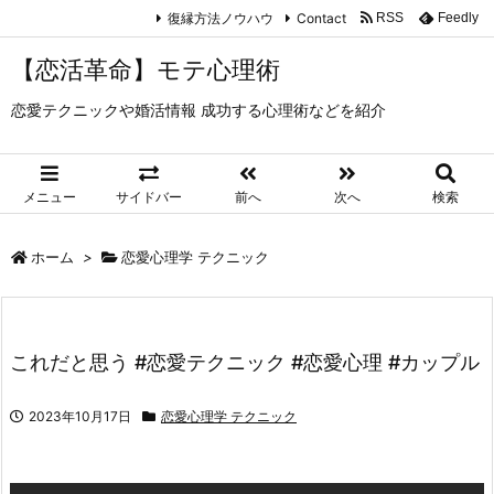
復縁方法ノウハウ
Contact
RSS
Feedly
【恋活革命】モテ心理術
恋愛テクニックや婚活情報 成功する心理術などを紹介
メニュー
サイドバー
前へ
次へ
検索
ホーム
>
恋愛心理学 テクニック
これだと思う #恋愛テクニック #恋愛心理 #カップル
2023年10月17日
恋愛心理学 テクニック