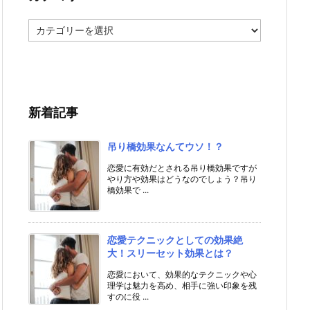
カ
テ
ゴ
リ
ー
新着記事
吊り橋効果なんてウソ！？
恋愛に有効だとされる吊り橋効果ですが
やり方や効果はどうなのでしょう？吊り
橋効果で ...
恋愛テクニックとしての効果絶
大！スリーセット効果とは？
恋愛において、効果的なテクニックや心
理学は魅力を高め、相手に強い印象を残
すのに役 ...