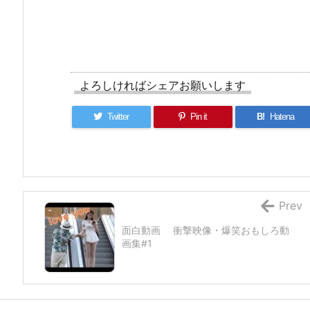
よろしければシェアお願いします
Twitter
Pin it
B!
Hatena
Prev
面白動画 衝撃映像・爆笑おもしろ動
画集#1