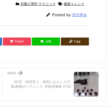
恋愛心理学 テクニック
最新トレンド
Posted by
恋活革命
Pocket
LINE
Copy
Next
2020「絶対笑う」最高におもしろ犬,
猫,動物のハプニング, 失敗画像集 #135