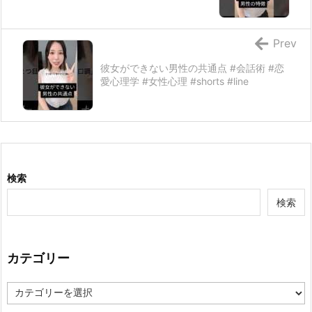
Prev
彼女ができない男性の共通点 #会話術 #恋
愛心理学 #女性心理 #shorts #line
検索
検索
カテゴリー
カ
テ