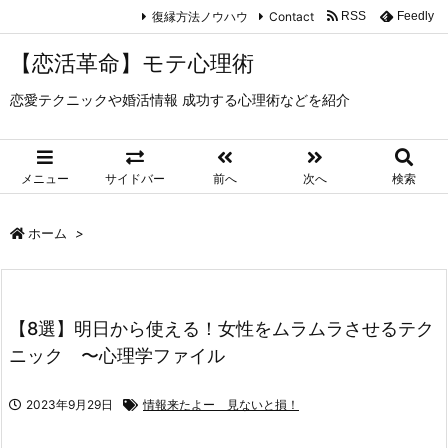
復縁方法ノウハウ
Contact
RSS
Feedly
【恋活革命】モテ心理術
恋愛テクニックや婚活情報 成功する心理術などを紹介
メニュー
サイドバー
前へ
次へ
検索
ホーム
>
【8選】明日から使える！女性をムラムラさせるテク
ニック 〜心理学ファイル
2023年9月29日
情報来たよー 見ないと損！