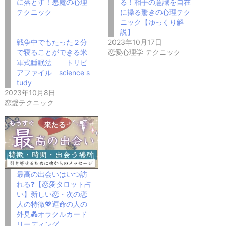
に落とす！悪魔の心理
る！相手の意識を自在
テクニック
に操る驚きの心理テク
ニック【ゆっくり解
説】
戦争中でもたった２分
2023年10月17日
で寝ることができる米
恋愛心理学 テクニック
軍式睡眠法 トリビ
アファイル science s
tudy
2023年10月8日
恋愛テクニック
最高の出会いはいつ訪
れる❓【恋愛タロット占
い】新しい恋・次の恋
人の特徴💖運命の人の
外見💑オラクルカード
リーディング