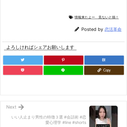
情報来たよー 見ないと損！
Posted by
恋活革命
よろしければシェアお願いします
B!
Copy
Next
いい人止まり男性の特徴３選 #会話術 #恋
愛心理学 #line #shorts