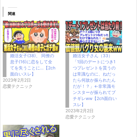
関連
婚活女子(38)、 同僚の
婚活女子さん（33）
息子(16)に恋をして全
「1回のデートにつき1
てを失うことに…【2ch
つプレゼントを貰うの
面白いスレ】
は常識なのに、ねだっ
2023年2月2日
たら何故か振られたん
恋愛テクニック
だが！？」←非常識モ
ンスターが振られてブ
チギレww【2ch面白い
スレ】
2023年2月2日
恋愛テクニック