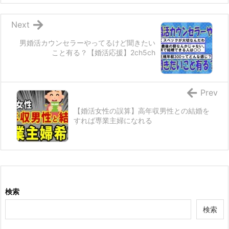
Next
男婚活カウンセラーやってるけど聞きたい
こと有る？【婚活応援】2ch5ch
Prev
【婚活女性の誤算】高年収男性との結婚を
すれば専業主婦になれる
検索
検索