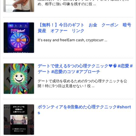
め、相手に強い印象を残すのに役 ...
【無料！】今日のギフト お金 クーポン 暗号
資産 オファー リンク
It's easy and free!Earn cash, cryptocurr ...
デートで使える5つの心理テクニック❤️🧠 #恋愛 #
デート #恋愛のコツ #アプローチ
デートで成功を収めるための5つの心理テクニックを公
開！特に5つ目は見逃せない！役 ...
ボランティアを8倍集めた心理テクニック#short
s