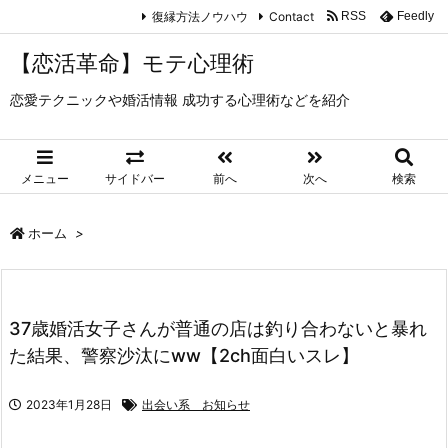
復縁方法ノウハウ
Contact
RSS
Feedly
【恋活革命】モテ心理術
恋愛テクニックや婚活情報 成功する心理術などを紹介
メニュー
サイドバー
前へ
次へ
検索
ホーム
>
37歳婚活女子さんが普通の店は釣り合わないと暴れ
た結果、警察沙汰にww【2ch面白いスレ】
2023年1月28日
出会い系 お知らせ