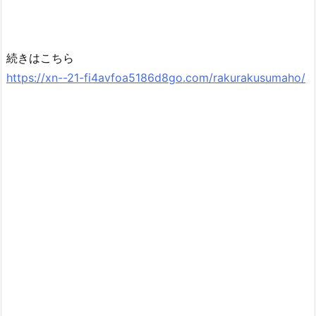
続きはこちら
https://xn--21-fi4avfoa5186d8go.com/rakurakusumaho/