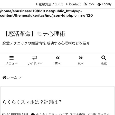
復縁方法ノウハウ
Contact
RSS
Feedly
Warning
: Trying to access array offset on false in
/home/ebusiness119/8q0.net/public_html/wp-
content/themes/luxeritas/inc/json-ld.php
on line
120
【恋活革命】モテ心理術
恋愛テクニックや婚活情報 成功する心理術などを紹介
メニュー
サイドバー
前へ
次へ
検索
ホーム
>
らくらくスマホは？評判は？
2019年8月18日
らくらくスマホ
,
シニア
,
スマホ教室
,
ドコモ
,
ラクラク